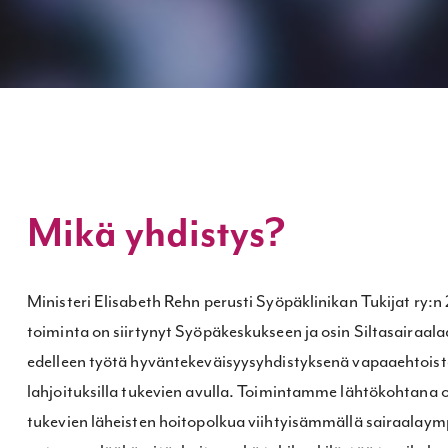
Mikä yhdistys?
Ministeri Elisabeth Rehn perusti Syöpäklinikan Tukijat ry:
toiminta on siirtynyt Syöpäkeskukseen ja osin Siltasairaal
edelleen työtä hyväntekeväisyysyhdistyksenä vapaaehtoiste
lahjoituksilla tukevien avulla. Toimintamme lähtökohtana on
tukevien läheisten hoitopolkua viihtyisämmällä sairaalaympä