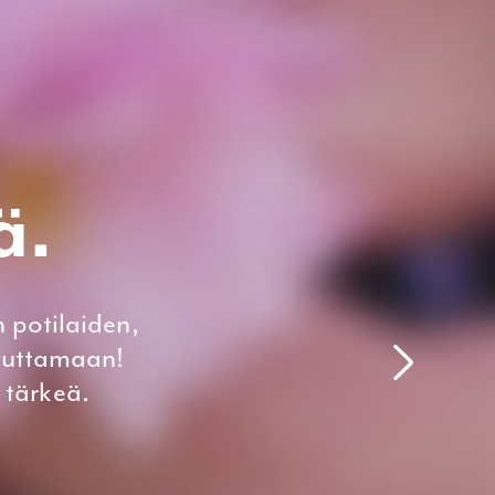
ä.
 potilaiden,
auttamaan!
 tärkeä.