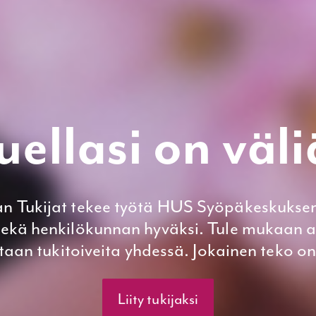
uellasi on väli
n Tukijat tekee työtä HUS Syöpäkeskuksen
sekä henkilökunnan hyväksi. Tule mukaan 
taan tukitoiveita yhdessä. Jokainen teko on
Liity tukijaksi