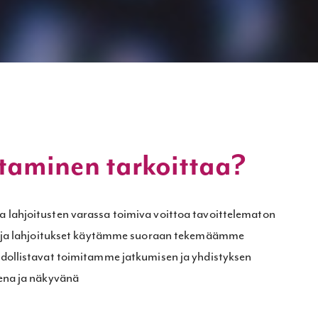
ttaminen tarkoittaa?
lahjoitusten varassa toimiva voittoa tavoittelematon
ot ja lahjoitukset käytämme suoraan tekemäämme
dollistavat toimitamme jatkumisen ja yhdistyksen
ena ja näkyvänä