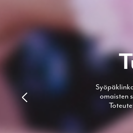
T
Syöpäklinka
omaisten 
Toteute