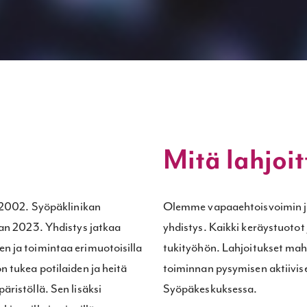
Mitä lahjoi
n 2002. Syöpäklinikan
Olemme vapaaehtoisvoimin ja 
aan 2023. Yhdistys jatkaa
yhdistys. Kaikki keräystuot
n ja toimintaa erimuotoisilla
tukityöhön. Lahjoitukset mah
 tukea potilaiden ja heitä
toiminnan pysymisen aktiivis
ristöllä. Sen lisäksi
Syöpäkeskuksessa.