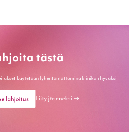
hjoita tästä
itukset käytetään lyhentämät­töminä klinikan hyväksi
Liity jäseneksi
ee lahjoitus