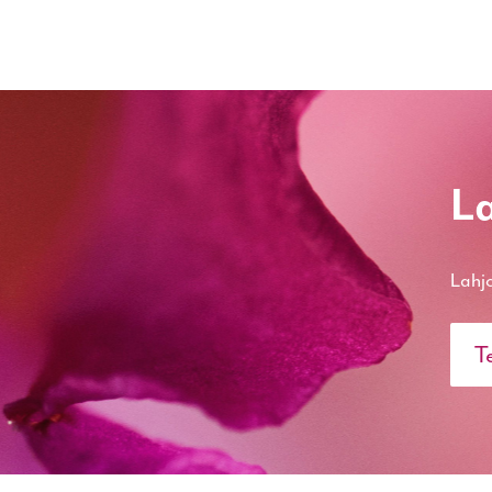
La
Lahjo
T