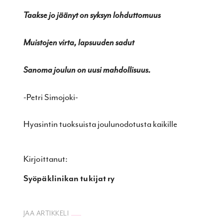
Taakse jo jäänyt on syksyn lohduttomuus
Muistojen virta, lapsuuden sadut
Sanoma joulun on uusi mahdollisuus.
-Petri Simojoki-
Hyasintin tuoksuista joulunodotusta kaikille
Kirjoittanut:
Syöpäklinikan tukijat ry
JAA ARTIKKELI