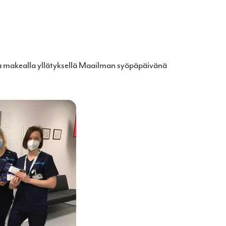
aa makealla yllätyksellä Maailman syöpäpäivänä