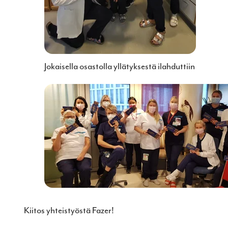
Jokaisella osastolla yllätyksestä ilahduttiin
Kiitos yhteistyöstä Fazer!