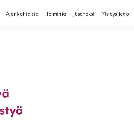
Ajankohtaista
Toiminta
Jäseneksi
Yhteystiedot
vä
styö