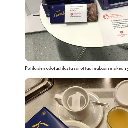
Potilaiden odotustilasta sai ottaa mukaan makean 