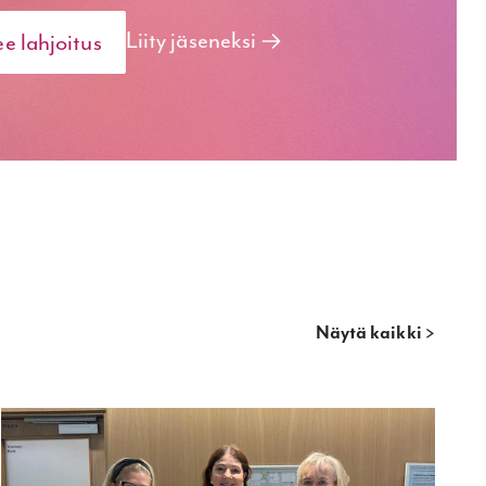
Liity jäseneksi
ee lahjoitus
Näytä kaikki >