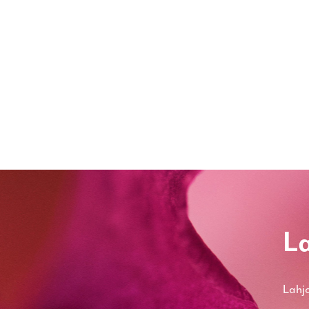
La
Lahjo