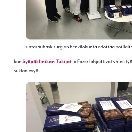
rintarauhaskirurgian henkilökunta odottaa potilait
kun
ja Fazer lahjoittivat yhteist
Syöpäklinikan Tukijat
suklaalevyä.