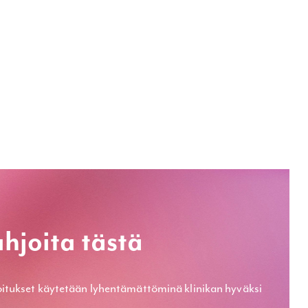
hjoita tästä
itukset käytetään lyhentämät­töminä klinikan hyväksi