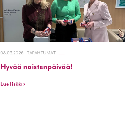
08.03.2026 | TAPAHTUMAT
Hyvää naistenpäivää!
Lue lisää >