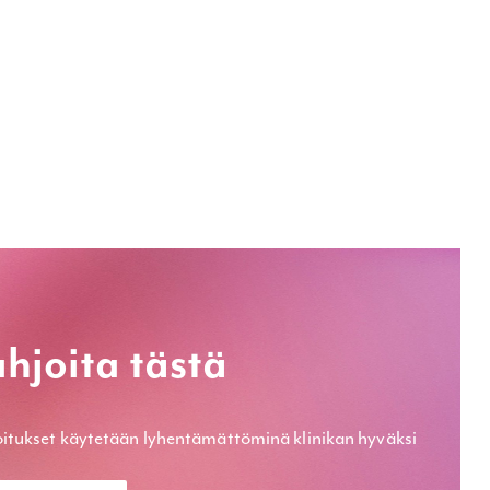
hjoita tästä
itukset käytetään lyhentämät­töminä klinikan hyväksi