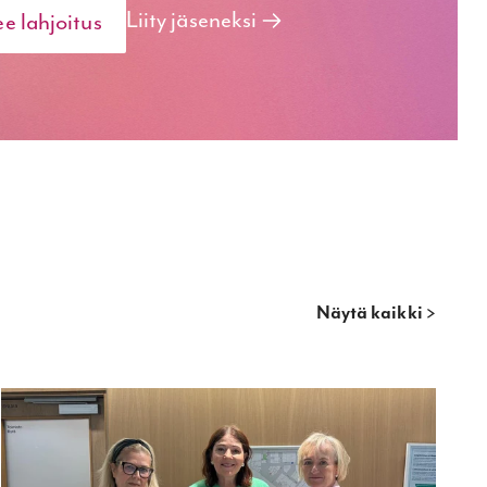
Liity jäseneksi
ee lahjoitus
Näytä kaikki >