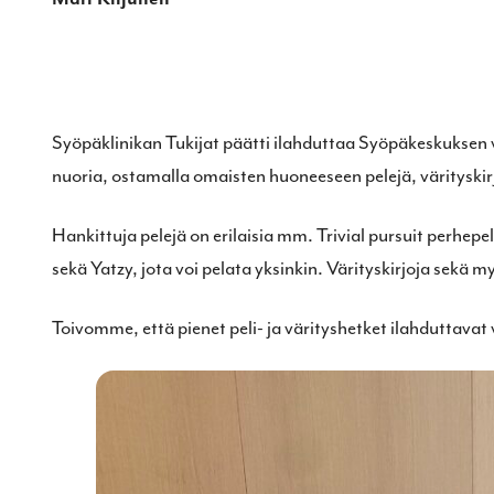
Syöpäklinikan Tukijat päätti ilahduttaa Syöpäkeskuksen v
nuoria, ostamalla omaisten huoneeseen pelejä, värityskir
Hankittuja pelejä on erilaisia mm. Trivial pursuit perhepe
sekä Yatzy, jota voi pelata yksinkin. Värityskirjoja sekä m
Toivomme, että pienet peli- ja värityshetket ilahduttavat