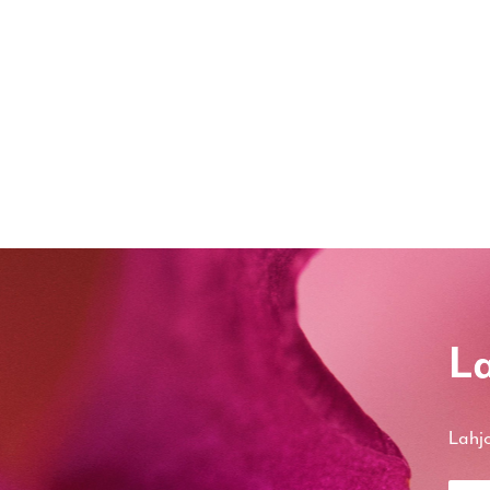
La
Lahjo