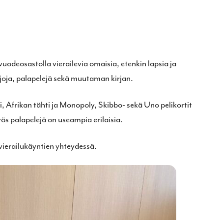
uodeosastolla vierailevia omaisia, etenkin lapsia ja
joja, palapelejä sekä muutaman kirjan.
li, Afrikan tähti ja Monopoly, Skibbo- sekä Uno pelikortit
yös palapelejä on useampia erilaisia.
 vierailukäyntien yhteydessä.