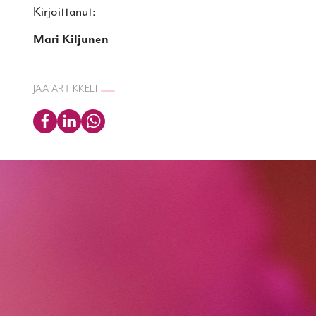
Kirjoittanut:
Mari Kiljunen
JAA ARTIKKELI