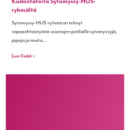
Kudontatöitä Sytomyssy-HUS-
ryhmältä
Sytomyssy-HUS-ryhmä on tehnyt
vapaaehtoistyönä osastojen potilaille sytomyssyjä,
pipoja ja muita...
Lue lisää >