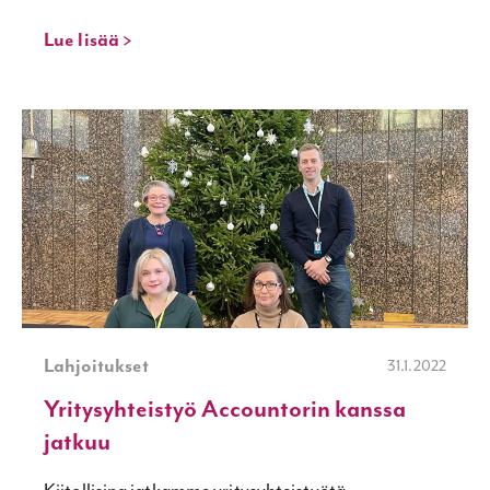
Lue lisää >
Lahjoitukset
31.1.2022
Yritysyhteistyö Accountorin kanssa
jatkuu